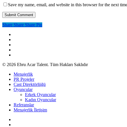
Save my name, email, and website in this browser for the next tim
Share
Share
Share
Share
Pin
facebook
youtube
google-
plus
instagram
soundcloud
© 2026 Ebru Acar Talent. Tüm Hakları Saklıdır
Close
Menajerlik
Menu
PR Projeler
Cast Direktörlüğü
Oyuncular
Erkek Oyuncular
Kadın Oyuncular
Referanslar
Menajerlik İletişim
twitter
facebook