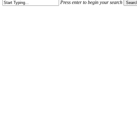
Press enter to begin your search
Searc
Close
Search
K