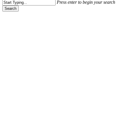
Press enter to begin your search
Search
Close
Search
Televizyon Ünlüleri
Yemin