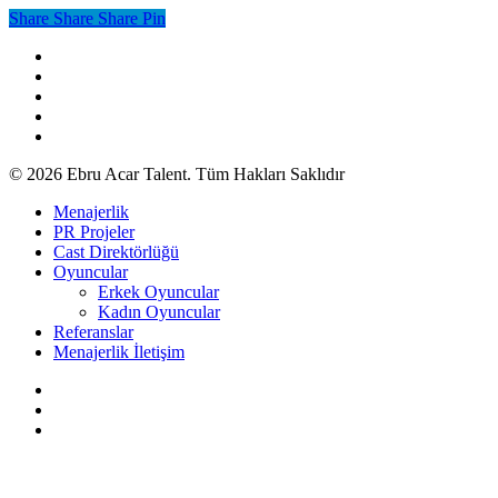
Share
Share
Share
Share
Pin
facebook
youtube
google-
plus
instagram
soundcloud
© 2026 Ebru Acar Talent. Tüm Hakları Saklıdır
Close
Menajerlik
Menu
PR Projeler
Cast Direktörlüğü
Oyuncular
Erkek Oyuncular
Kadın Oyuncular
Referanslar
Menajerlik İletişim
twitter
facebook
instagram