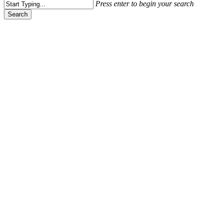
Press enter to begin your search
Search
Close
Search
Televizyon Ünlüleri
Yürek Çıkmazı