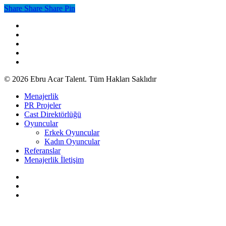
Share
Share
Share
Share
Pin
facebook
youtube
google-
plus
instagram
soundcloud
© 2026 Ebru Acar Talent. Tüm Hakları Saklıdır
Close
Menajerlik
Menu
PR Projeler
Cast Direktörlüğü
Oyuncular
Erkek Oyuncular
Kadın Oyuncular
Referanslar
Menajerlik İletişim
twitter
facebook
instagram